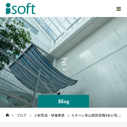
ブ
ロ
グ
Blog
ブログ
人材育成・研修事業
カターレ富山様部長職4名が管理職向け研修を受講されました